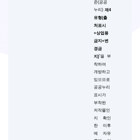
준(공공
누리)
제4
유형(출
처표시
+상업용
금지+변
경금
”을 부
지)
착하여
개방하고
있으므로
공공누리
표시가
부착된
저작물인
지 확인
한 이후
에 자유