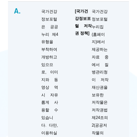
A.
[국가건
국가건강
국가건강
강정보포
정보포털
정보포털
털 저작
은 공공
누리집
권 정책]
누리 제4
(홈페이
유형을
지)에서
부착하여
제공하는
개방하고
자료 중
있으므
에서 질
로, 이미
병관리청
지와 동
이 저작
영상 역
재산권을
시 자유
보유한
롭게 사
저작물은
용할 수
저작권법
있습니
제24조의
다. 다만,
2(공공저
이용하실
작물의