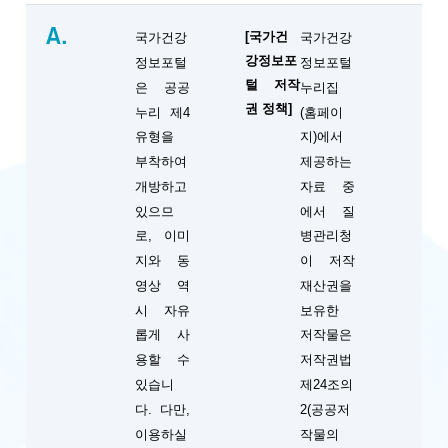
A.
[국가건
국가건강
국가건강
강정보포
정보포털
정보포털
털 저작
은 공공
누리집
권 정책]
누리 제4
(홈페이
유형을
지)에서
부착하여
제공하는
개방하고
자료 중
있으므
에서 질
로, 이미
병관리청
지와 동
이 저작
영상 역
재산권을
시 자유
보유한
롭게 사
저작물은
용할 수
저작권법
있습니
제24조의
다. 다만,
2(공공저
이용하실
작물의