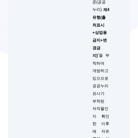
준(공공
누리)
제4
유형(출
처표시
+상업용
금지+변
경금
”을 부
지)
착하여
개방하고
있으므로
공공누리
표시가
부착된
저작물인
지 확인
한 이후
에 자유