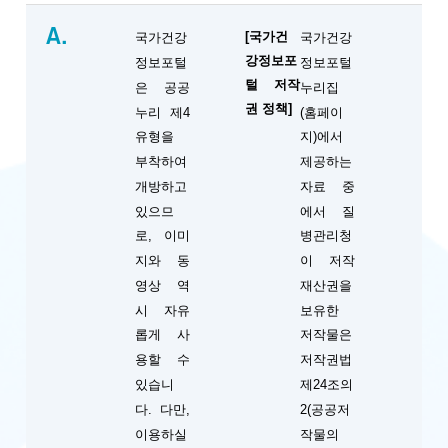
A.
[국가건
국가건강
국가건강
강정보포
정보포털
정보포털
털 저작
은 공공
누리집
권 정책]
누리 제4
(홈페이
유형을
지)에서
부착하여
제공하는
개방하고
자료 중
있으므
에서 질
로, 이미
병관리청
지와 동
이 저작
영상 역
재산권을
시 자유
보유한
롭게 사
저작물은
용할 수
저작권법
있습니
제24조의
다. 다만,
2(공공저
이용하실
작물의