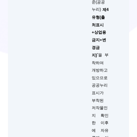
준(공공
누리)
제4
유형(출
처표시
+상업용
금지+변
경금
”을 부
지)
착하여
개방하고
있으므로
공공누리
표시가
부착된
저작물인
지 확인
한 이후
에 자유