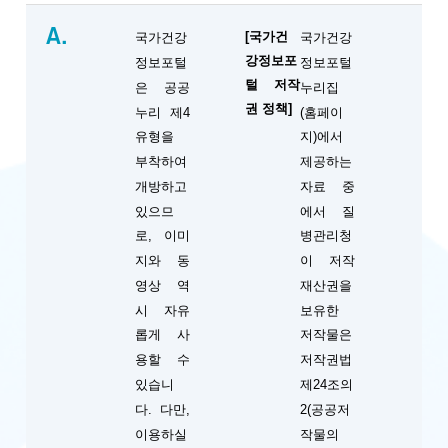
A.
[국가건
국가건강
국가건강
강정보포
정보포털
정보포털
털 저작
은 공공
누리집
권 정책]
누리 제4
(홈페이
유형을
지)에서
부착하여
제공하는
개방하고
자료 중
있으므
에서 질
로, 이미
병관리청
지와 동
이 저작
영상 역
재산권을
시 자유
보유한
롭게 사
저작물은
용할 수
저작권법
있습니
제24조의
다. 다만,
2(공공저
이용하실
작물의