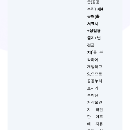
준(공공
누리)
제4
유형(출
처표시
+상업용
금지+변
경금
”을 부
지)
착하여
개방하고
있으므로
공공누리
표시가
부착된
저작물인
지 확인
한 이후
에 자유