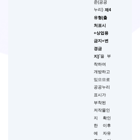
준(공공
누리)
제4
유형(출
처표시
+상업용
금지+변
경금
”을 부
지)
착하여
개방하고
있으므로
공공누리
표시가
부착된
저작물인
지 확인
한 이후
에 자유