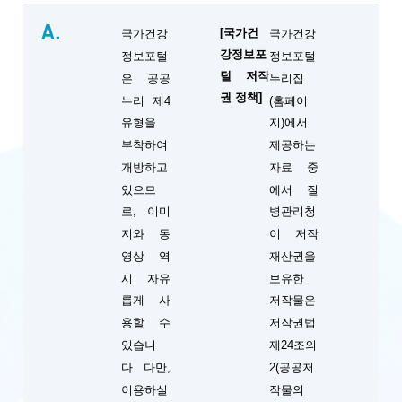
A.
[국가건
국가건강
국가건강
강정보포
정보포털
정보포털
털 저작
은 공공
누리집
권 정책]
누리 제4
(홈페이
유형을
지)에서
부착하여
제공하는
개방하고
자료 중
있으므
에서 질
로, 이미
병관리청
지와 동
이 저작
영상 역
재산권을
시 자유
보유한
롭게 사
저작물은
용할 수
저작권법
있습니
제24조의
다. 다만,
2(공공저
이용하실
작물의