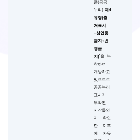
준(공공
누리)
제4
유형(출
처표시
+상업용
금지+변
경금
”을 부
지)
착하여
개방하고
있으므로
공공누리
표시가
부착된
저작물인
지 확인
한 이후
에 자유