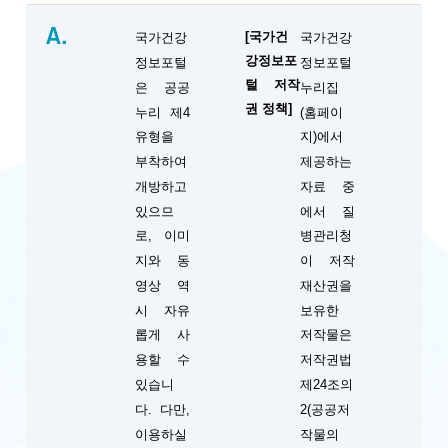
A.
[국가건
국가건강
국가건강
강정보포
정보포털
정보포털
털 저작
은 공공
누리집
권 정책]
누리 제4
(홈페이
유형을
지)에서
부착하여
제공하는
개방하고
자료 중
있으므
에서 질
로, 이미
병관리청
지와 동
이 저작
영상 역
재산권을
시 자유
보유한
롭게 사
저작물은
용할 수
저작권법
있습니
제24조의
다. 다만,
2(공공저
이용하실
작물의