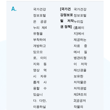
A.
[국가건
국가건강
국가건강
강정보포
정보포털
정보포털
털 저작
은 공공
누리집
권 정책]
누리 제4
(홈페이
유형을
지)에서
부착하여
제공하는
개방하고
자료 중
있으므
에서 질
로, 이미
병관리청
지와 동
이 저작
영상 역
재산권을
시 자유
보유한
롭게 사
저작물은
용할 수
저작권법
있습니
제24조의
다. 다만,
2(공공저
이용하실
작물의