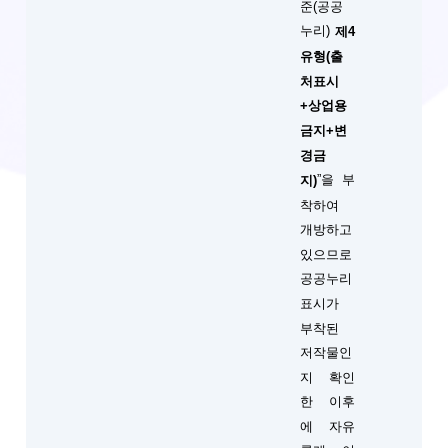
준(공공
누리)
제4
유형(출
처표시
+상업용
금지+변
경금
”을 부
지)
착하여
개방하고
있으므로
공공누리
표시가
부착된
저작물인
지 확인
한 이후
에 자유