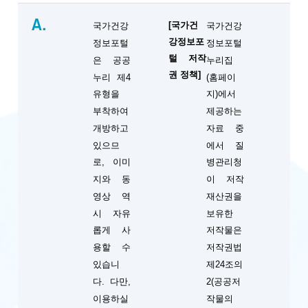
A.
[국가건
국가건강
국가건강
강정보포
정보포털
정보포털
털 저작
은 공공
누리집
권 정책]
누리 제4
(홈페이
유형을
지)에서
부착하여
제공하는
개방하고
자료 중
있으므
에서 질
로, 이미
병관리청
지와 동
이 저작
영상 역
재산권을
시 자유
보유한
롭게 사
저작물은
용할 수
저작권법
있습니
제24조의
다. 다만,
2(공공저
이용하실
작물의