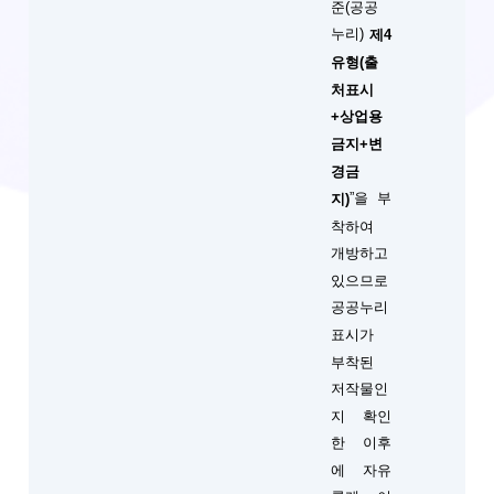
준(공공
누리)
제4
유형(출
처표시
+상업용
금지+변
경금
”을 부
지)
착하여
개방하고
있으므로
공공누리
표시가
부착된
저작물인
지 확인
한 이후
에 자유