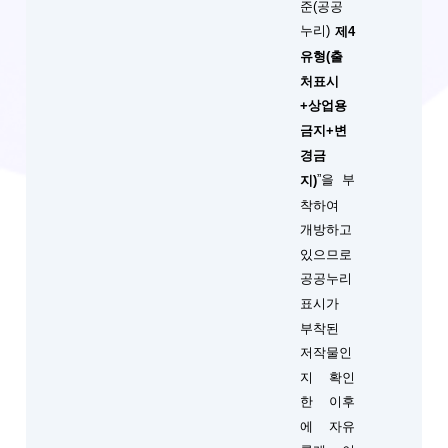
준(공공
누리)
제4
유형(출
처표시
+상업용
금지+변
경금
”을 부
지)
착하여
개방하고
있으므로
공공누리
표시가
부착된
저작물인
지 확인
한 이후
에 자유