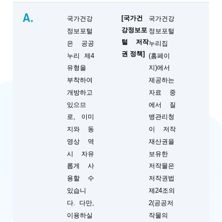
A.
[국가건
국가건강
국가건강
강정보포
정보포털
정보포털
털 저작
은 공공
누리집
권 정책]
누리 제4
(홈페이
유형을
지)에서
부착하여
제공하는
개방하고
자료 중
있으므
에서 질
로, 이미
병관리청
지와 동
이 저작
영상 역
재산권을
시 자유
보유한
롭게 사
저작물은
용할 수
저작권법
있습니
제24조의
다. 다만,
2(공공저
이용하실
작물의