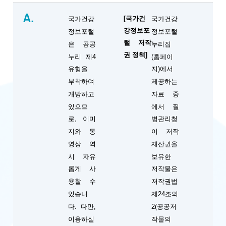
A.
[국가건
국가건강
국가건강
강정보포
정보포털
정보포털
털 저작
은 공공
누리집
권 정책]
누리 제4
(홈페이
유형을
지)에서
부착하여
제공하는
개방하고
자료 중
있으므
에서 질
로, 이미
병관리청
지와 동
이 저작
영상 역
재산권을
시 자유
보유한
롭게 사
저작물은
용할 수
저작권법
있습니
제24조의
다. 다만,
2(공공저
이용하실
작물의