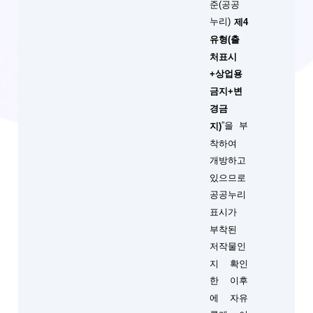
준(공공
누리)
제4
유형(출
처표시
+상업용
금지+변
경금
”을 부
지)
착하여
개방하고
있으므로
공공누리
표시가
부착된
저작물인
지 확인
한 이후
에 자유