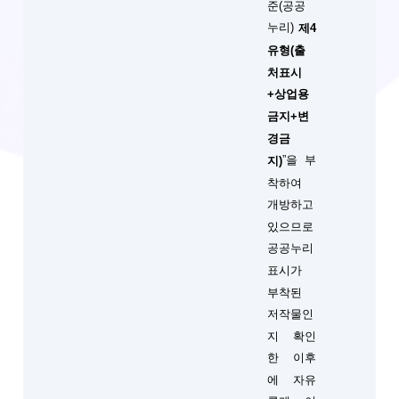
준(공공
누리)
제4
유형(출
처표시
+상업용
금지+변
경금
”을 부
지)
착하여
개방하고
있으므로
공공누리
표시가
부착된
저작물인
지 확인
한 이후
에 자유