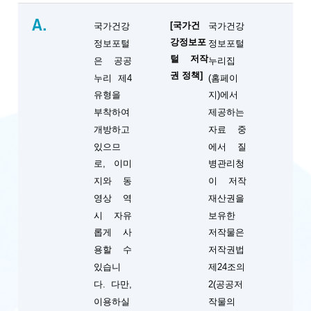
A.
[국가건
국가건강
국가건강
강정보포
정보포털
정보포털
털 저작
은 공공
누리집
권 정책]
누리 제4
(홈페이
유형을
지)에서
부착하여
제공하는
개방하고
자료 중
있으므
에서 질
로, 이미
병관리청
지와 동
이 저작
영상 역
재산권을
시 자유
보유한
롭게 사
저작물은
용할 수
저작권법
있습니
제24조의
다. 다만,
2(공공저
이용하실
작물의