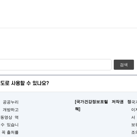
검색
도로 사용할 수 있나요?
[국가건강정보포털 저작권 정
 공공누리
국
책]
 개방하고
이
 동영상 역
서
 수 있습니
보
때 꼭 출처를
조