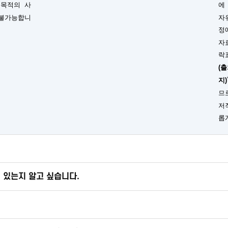
 목적의 사
에
 불가능합니
자
정
자
락
(
지)
므
저
롭
 있는지 알고 싶습니다.