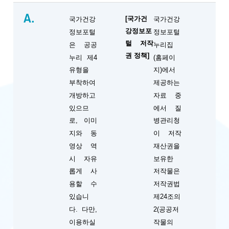
A.
[국가건
국가건강
국가건강
강정보포
정보포털
정보포털
털 저작
은 공공
누리집
권 정책]
누리 제4
(홈페이
유형을
지)에서
부착하여
제공하는
개방하고
자료 중
있으므
에서 질
로, 이미
병관리청
지와 동
이 저작
영상 역
재산권을
시 자유
보유한
롭게 사
저작물은
용할 수
저작권법
있습니
제24조의
다. 다만,
2(공공저
이용하실
작물의