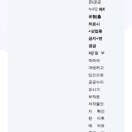
준(공공
누리)
제4
유형(출
처표시
+상업용
금지+변
경금
”을 부
지)
착하여
개방하고
있으므로
공공누리
표시가
부착된
저작물인
지 확인
한 이후
에 자유