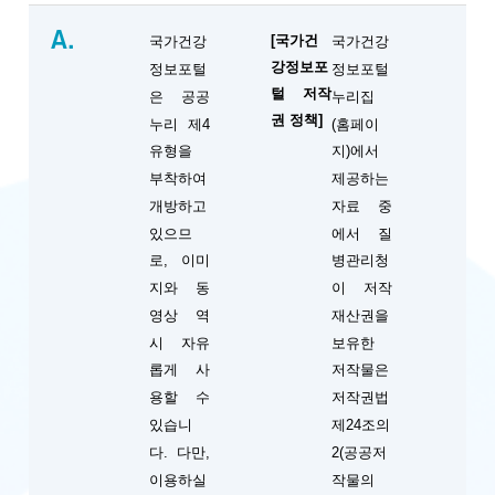
A.
[국가건
국가건강
국가건강
강정보포
정보포털
정보포털
털 저작
은 공공
누리집
권 정책]
누리 제4
(홈페이
유형을
지)에서
부착하여
제공하는
개방하고
자료 중
있으므
에서 질
로, 이미
병관리청
지와 동
이 저작
영상 역
재산권을
시 자유
보유한
롭게 사
저작물은
용할 수
저작권법
있습니
제24조의
다. 다만,
2(공공저
이용하실
작물의