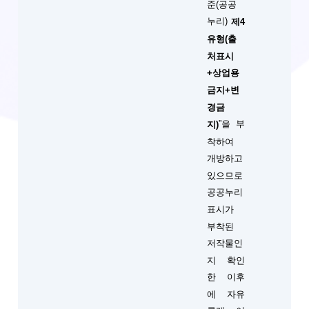
준(공공
누리)
제4
유형(출
처표시
+상업용
금지+변
경금
”을 부
지)
착하여
개방하고
있으므로
공공누리
표시가
부착된
저작물인
지 확인
한 이후
에 자유