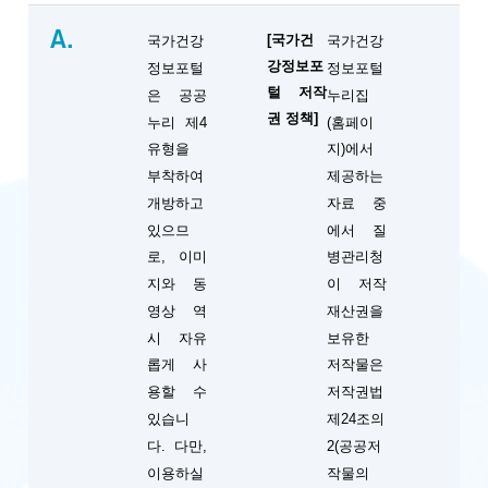
A.
[국가건
국가건강
국가건강
강정보포
정보포털
정보포털
털 저작
은 공공
누리집
권 정책]
누리 제4
(홈페이
유형을
지)에서
부착하여
제공하는
개방하고
자료 중
있으므
에서 질
로, 이미
병관리청
지와 동
이 저작
영상 역
재산권을
시 자유
보유한
롭게 사
저작물은
용할 수
저작권법
있습니
제24조의
다. 다만,
2(공공저
이용하실
작물의