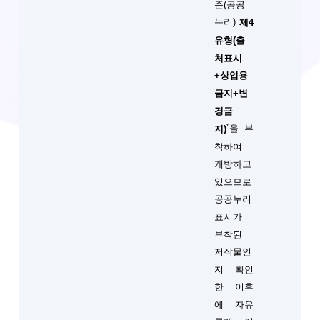
준(공공
누리)
제4
유형(출
처표시
+상업용
금지+변
경금
”을 부
지)
착하여
개방하고
있으므로
공공누리
표시가
부착된
저작물인
지 확인
한 이후
에 자유