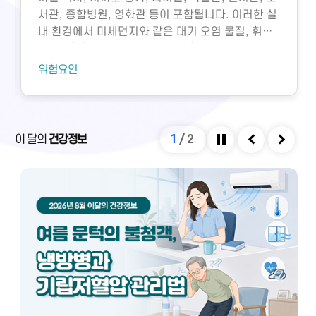
서관, 종합병원, 영화관 등이 포함됩니다. 이러한 실
내 환경에서 미세먼지와 같은 대기 오염 물질, 휘발
성유기화합물, 일산화탄소, 이산화탄소, 미생물성
오염물질에 노출되면 호흡기 질환 등 다양한 건강 문
위험요인
제가 생길 수 있습니다. 특히 밀집된 환경에서 환기
가 부족하면 두통, 구토, 근육통, 불쾌감과 같은 빌딩
증후군이나 새집증후군 증상이 발생할 수 있으며,
실내외 온도 차와 건조한 환경으로 인해 냉방병도 나
이 달의
건강정보
1
/
2
타날 수 있습니다. 이러한 건강 문제는 적절한 환기
정지
이전
다음
와 충분한 휴식을 통해 대부분 예방 및 관리할 수 있
습니다.