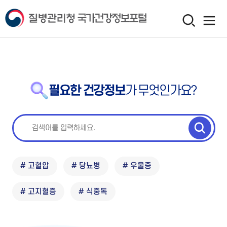
필요한 건강정보
가 무엇인가요?
# 고혈압
# 당뇨병
# 우울증
# 고지혈증
# 식중독